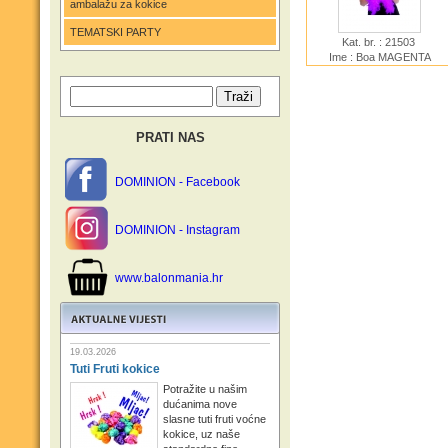
ambalažu za kokice
TEMATSKI PARTY
Kat. br. : 21503
Ime : Boa MAGENTA
PRATI NAS
DOMINION - Facebook
DOMINION - Instagram
www.balonmania.hr
19.03.2026
Tuti Fruti kokice
Potražite u našim
dućanima nove
slasne tuti fruti voćne
kokice, uz naše