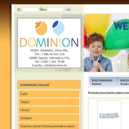
ID:
Šifra:
FUNFOOD products
FUNFOO
Kravate,boe,lente,vijenci,
Čaše
Tanjuri
Ubrusi
Stolnjaci
Svjećice,tortne fontane,prskalice,toperi