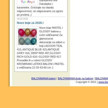
standardno fine
čokoladne i
karamelne. Grickajte na vlastitu
odgovornost, ne odgovaramo za ugrize
po prstima .)
19.02.2026
Nove boje za 2026.!
Nove boje PASTEL i
GLOSSY balona u
svim veličinama! Za
glamurozne
dekoracije sa stilom u
boji LAGOON TEAL
413, ANTIQUE BLUE 415,ANTIQUE
GREY 416, DEEP RED 497,GLOSSY
RICH GOLD 616 i GLOSSY RED 617.
Pronađite ih u rubrici GLOSSY
KROMIRANI LATEKS BALONI i PASTEL
u veličinama 12-33-43-60 cm :)
BALONMANIA baloni
|
BALONMANIA tisak na balone
|
BALONMANI
Copyright © 2021 |
www.dom