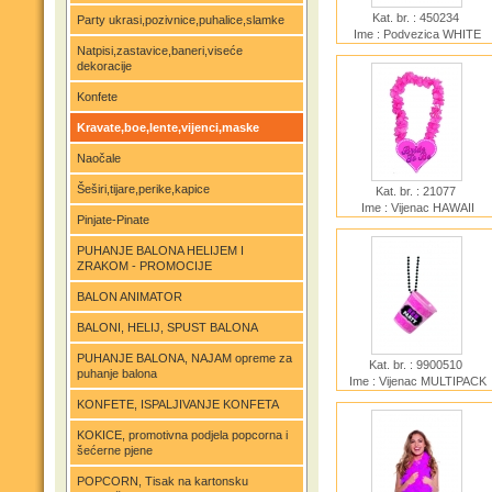
Kat. br. : 450234
Party ukrasi,pozivnice,puhalice,slamke
Ime : Podvezica WHITE
Natpisi,zastavice,baneri,viseće
dekoracije
Konfete
Kravate,boe,lente,vijenci,maske
Naočale
Šeširi,tijare,perike,kapice
Kat. br. : 21077
Ime : Vijenac HAWAII
Pinjate-Pinate
NECKLESS LEI BRIDE TO
BE
PUHANJE BALONA HELIJEM I
ZRAKOM - PROMOCIJE
BALON ANIMATOR
BALONI, HELIJ, SPUST BALONA
PUHANJE BALONA, NAJAM opreme za
Kat. br. : 9900510
puhanje balona
Ime : Vijenac MULTIPACK
SHOTGLASS NECKLACES
KONFETE, ISPALJIVANJE KONFETA
3 kom
KOKICE, promotivna podjela popcorna i
šećerne pjene
POPCORN, Tisak na kartonsku