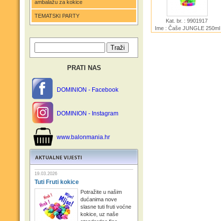
ambalažu za kokice
TEMATSKI PARTY
Kat. br. : 9901917
Ime : Čaše JUNGLE 250ml
8 kom
PRATI NAS
DOMINION - Facebook
DOMINION - Instagram
www.balonmania.hr
19.03.2026
Tuti Fruti kokice
Potražite u našim
dućanima nove
slasne tuti fruti voćne
kokice, uz naše