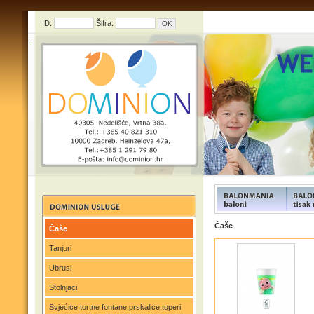
ID:
Šifra:
FUNFOOD products
FUNFOO
Čaše
Čaše
Tanjuri
Ubrusi
Stolnjaci
Svjećice,tortne fontane,prskalice,toperi