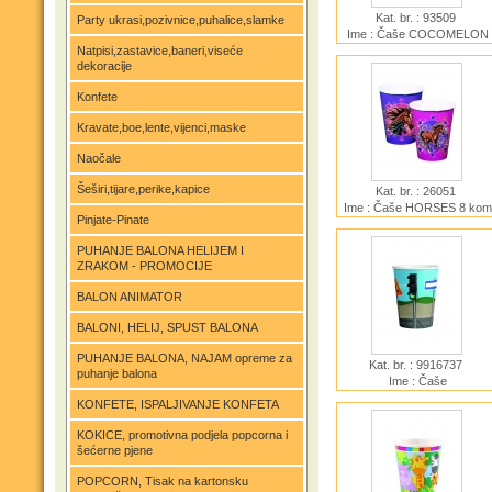
Kat. br. : 93509
Party ukrasi,pozivnice,puhalice,slamke
Ime : Čaše COCOMELON
Natpisi,zastavice,baneri,viseće
FSC 8 kom
dekoracije
Konfete
Kravate,boe,lente,vijenci,maske
Naočale
Šeširi,tijare,perike,kapice
Kat. br. : 26051
Ime : Čaše HORSES 8 kom
Pinjate-Pinate
PUHANJE BALONA HELIJEM I
ZRAKOM - PROMOCIJE
BALON ANIMATOR
BALONI, HELIJ, SPUST BALONA
PUHANJE BALONA, NAJAM opreme za
Kat. br. : 9916737
puhanje balona
Ime : Čaše
CONSTRUCTION PAPER
KONFETE, ISPALJIVANJE KONFETA
PARTY 250ml 8 kom
KOKICE, promotivna podjela popcorna i
šećerne pjene
POPCORN, Tisak na kartonsku