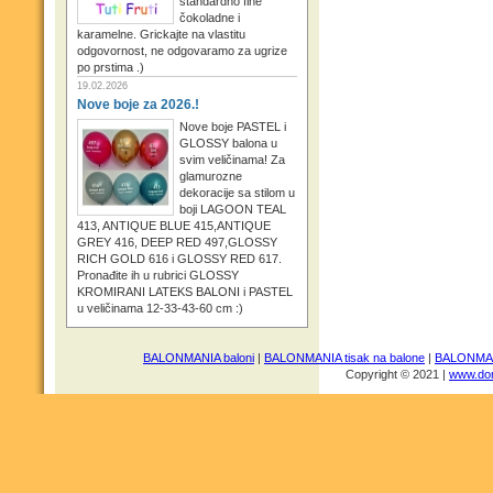
standardno fine
čokoladne i
karamelne. Grickajte na vlastitu
odgovornost, ne odgovaramo za ugrize
po prstima .)
19.02.2026
Nove boje za 2026.!
Nove boje PASTEL i
GLOSSY balona u
svim veličinama! Za
glamurozne
dekoracije sa stilom u
boji LAGOON TEAL
413, ANTIQUE BLUE 415,ANTIQUE
GREY 416, DEEP RED 497,GLOSSY
RICH GOLD 616 i GLOSSY RED 617.
Pronađite ih u rubrici GLOSSY
KROMIRANI LATEKS BALONI i PASTEL
u veličinama 12-33-43-60 cm :)
BALONMANIA baloni
|
BALONMANIA tisak na balone
|
BALONMANI
Copyright © 2021 |
www.dom