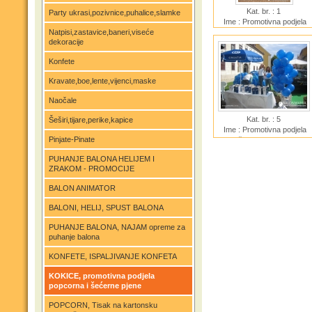
Kat. br. : 1
Party ukrasi,pozivnice,puhalice,slamke
Ime : Promotivna podjela
Natpisi,zastavice,baneri,viseće
pečenog popcorna
dekoracije
Konfete
Kravate,boe,lente,vijenci,maske
Naočale
Kat. br. : 5
Šeširi,tijare,perike,kapice
Ime : Promotivna podjela
Pinjate-Pinate
pečenog popcorna 5
PUHANJE BALONA HELIJEM I
ZRAKOM - PROMOCIJE
BALON ANIMATOR
BALONI, HELIJ, SPUST BALONA
PUHANJE BALONA, NAJAM opreme za
puhanje balona
KONFETE, ISPALJIVANJE KONFETA
KOKICE, promotivna podjela
popcorna i šećerne pjene
POPCORN, Tisak na kartonsku