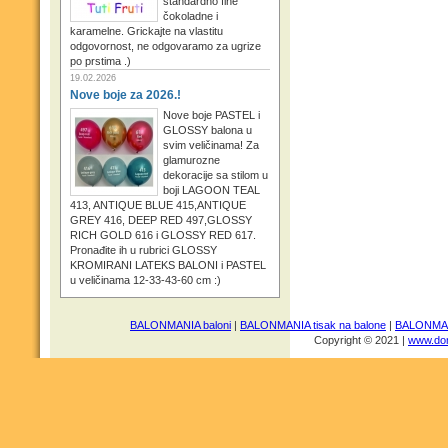
standardno fine
čokoladne i
karamelne. Grickajte na vlastitu
odgovornost, ne odgovaramo za ugrize
po prstima .)
19.02.2026
Nove boje za 2026.!
Nove boje PASTEL i
GLOSSY balona u
svim veličinama! Za
glamurozne
dekoracije sa stilom u
boji LAGOON TEAL
413, ANTIQUE BLUE 415,ANTIQUE
GREY 416, DEEP RED 497,GLOSSY
RICH GOLD 616 i GLOSSY RED 617.
Pronađite ih u rubrici GLOSSY
KROMIRANI LATEKS BALONI i PASTEL
u veličinama 12-33-43-60 cm :)
BALONMANIA baloni
|
BALONMANIA tisak na balone
|
BALONMANI
Copyright © 2021 |
www.dom