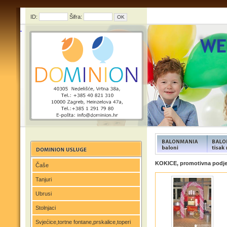
ID:
Šifra:
FUNFOOD products
FUNFOO
KOKICE, promotivna podjel
Čaše
Tanjuri
Ubrusi
Stolnjaci
Svjećice,tortne fontane,prskalice,toperi