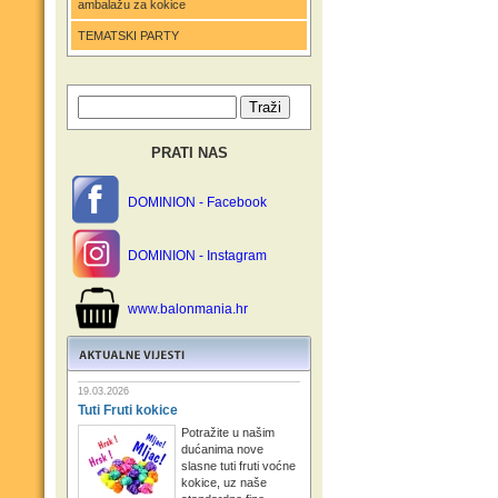
ambalažu za kokice
TEMATSKI PARTY
PRATI NAS
DOMINION - Facebook
DOMINION - Instagram
www.balonmania.hr
19.03.2026
Tuti Fruti kokice
Potražite u našim
dućanima nove
slasne tuti fruti voćne
kokice, uz naše