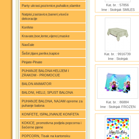
Kat. br. : 57856
Party ukrasi,pozivnice,puhalice,slamke
Ime : Stolnjak SMILES
Natpisi,zastavice,baneri,viseće
dekoracije
Konfete
Kravate,boe,lente,vijenci,maske
Naočale
Šeširi,tijare,perike,kapice
Kat. br. : 9916739
Ime : Stolnjak
Pinjate-Pinate
CONSTRUCTION PAPER
PARTY 180x120cm
PUHANJE BALONA HELIJEM I
ZRAKOM - PROMOCIJE
BALON ANIMATOR
BALONI, HELIJ, SPUST BALONA
PUHANJE BALONA, NAJAM opreme za
Kat. br. : 86884
puhanje balona
Ime : Stolnjak FROZEN
NORTHERN LIGHT
KONFETE, ISPALJIVANJE KONFETA
120x180 plastični
KOKICE, promotivna podjela popcorna i
šećerne pjene
POPCORN, Tisak na kartonsku