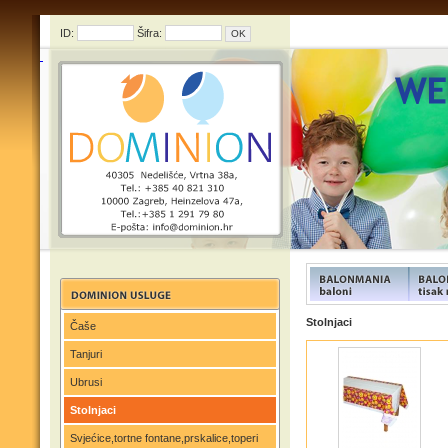
ID:
Šifra:
FUNFOOD products
FUNFOO
Stolnjaci
Čaše
Tanjuri
Ubrusi
Stolnjaci
Svjećice,tortne fontane,prskalice,toperi