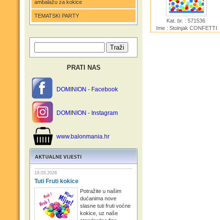
ambalažu za kokice
TEMATSKI PARTY
Kat. br. : 571536
Ime : Stolnjak CONFETTI
BASH
PRATI NAS
DOMINION - Facebook
DOMINION - Instagram
www.balonmania.hr
19.03.2026
Tuti Fruti kokice
Potražite u našim
dućanima nove
slasne tuti fruti voćne
kokice, uz naše