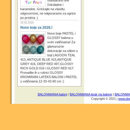
standardno fine
čokoladne i
karamelne. Grickajte na vlastitu
odgovornost, ne odgovaramo za ugrize
po prstima .)
19.02.2026
Nove boje za 2026.!
Nove boje PASTEL i
GLOSSY balona u
svim veličinama! Za
glamurozne
dekoracije sa stilom u
boji LAGOON TEAL
413, ANTIQUE BLUE 415,ANTIQUE
GREY 416, DEEP RED 497,GLOSSY
RICH GOLD 616 i GLOSSY RED 617.
Pronađite ih u rubrici GLOSSY
KROMIRANI LATEKS BALONI i PASTEL
u veličinama 12-33-43-60 cm :)
BALONMANIA baloni
|
BALONMANIA tisak na balone
|
BALONMANI
Copyright © 2021 |
www.dom