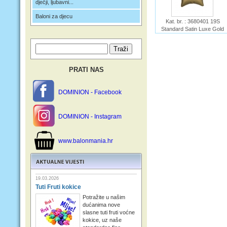
dječji, ljubavni...
Baloni za djecu
Kat. br. : 3680401 19S
Standard Satin Luxe Gold
Star S15
Ime :
PRATI NAS
DOMINION - Facebook
DOMINION - Instagram
www.balonmania.hr
19.03.2026
Tuti Fruti kokice
Potražite u našim
dućanima nove
slasne tuti fruti voćne
kokice, uz naše