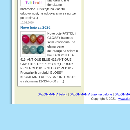
standardno fine
čokoladne i
karamelne. Grickajte na vlastitu
odgovornost, ne odgovaramo za ugrize
po prstima .)
19.02.2026
Nove boje za 2026.!
Nove boje PASTEL i
GLOSSY balona u
svim veličinama! Za
glamurozne
dekoracije sa stilom u
boji LAGOON TEAL
413, ANTIQUE BLUE 415,ANTIQUE
GREY 416, DEEP RED 497,GLOSSY
RICH GOLD 616 i GLOSSY RED 617.
Pronađite ih u rubrici GLOSSY
KROMIRANI LATEKS BALONI i PASTEL
u veličinama 12-33-43-60 cm :)
BALONMANIA baloni
|
BALONMANIA tisak na balone
|
BALONMANI
Copyright © 2021 |
www.dom