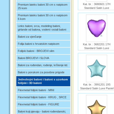
Kat. br. : 3680601 17H
Premium lateks baloni 30 cm s natpisom
Standard Satin Luxe
25 kom
Platinum Heart S15
Premium lateks baloni 30 cm s natpisom
Ime :
6 kom
Links baloni, srca, modeling baloni,
girlande od balona, vodeni i ostali baloni
Baloni za vjenčanje
Folija baloni s hrvatskim natpisom
Kat. br. : 3682201 17H
Standard Satin Luxe
Folijski baloni - BROJEVI slim
Flamingo Heart S15
Ime :
Baloni BROJEVI I SLOVA
Baloni za rođendan, rođenje, krštenje itd.
Baloni s porukom za posebne prigode
Jednobojni baloni i baloni s uzorkom
folijski i 3D baloni
Kat. br. : 3991201 19S
Standard Satin Luxe Pastel
Flexmetal folijski baloni - MINI
Blue Star S15
Ime :
Flexmetal folijski baloni - KRUG , SRCE
Flexmetal folijski baloni - FIGURE
Baloni koji pjevaju - baloni rođendanski,