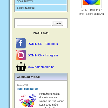
dječji, ljubavni...
Baloni za djecu
Kat. br. : B105PD01
Ime : Baloni SRETAN
ROĐENDAN BOY AUTI 25
kom
PRATI NAS
DOMINION - Facebook
DOMINION - Instagram
www.balonmania.hr
19.03.2026
Tuti Fruti kokice
Potražite u našim
dućanima nove
slasne tuti fruti voćne
kokice, uz naše