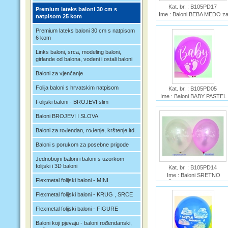
Kat. br. : B105PD17
Premium lateks baloni 30 cm s
Ime : Baloni BEBA MEDO z
natpisom 25 kom
CURE 25 kom
Premium lateks baloni 30 cm s natpisom
6 kom
Links baloni, srca, modeling baloni,
girlande od balona, vodeni i ostali baloni
Baloni za vjenčanje
Folija baloni s hrvatskim natpisom
Kat. br. : B105PD05
Ime : Baloni BABY PASTEL
Folijski baloni - BROJEVI slim
CURA 25 kom
Baloni BROJEVI I SLOVA
Baloni za rođendan, rođenje, krštenje itd.
Baloni s porukom za posebne prigode
Jednobojni baloni i baloni s uzorkom
folijski i 3D baloni
Kat. br. : B105PD14
Ime : Baloni SRETNO
Flexmetal folijski baloni - MINI
KRŠTENJE CURE 25 kom
Flexmetal folijski baloni - KRUG , SRCE
Flexmetal folijski baloni - FIGURE
Baloni koji pjevaju - baloni rođendanski,