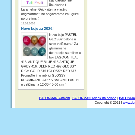
standardno fine
čokoladne i
karamelne. Grickajte na vlastitu
odgovornost, ne odgovaramo za ugrize
po prstima .)
19.02.2026
Nove boje za 2026.!
Nove boje PASTEL i
GLOSSY balona u
svim veličinama! Za
glamurozne
dekoracije sa stilom u
boji LAGOON TEAL
413, ANTIQUE BLUE 415,ANTIQUE
GREY 416, DEEP RED 497,GLOSSY
RICH GOLD 616 i GLOSSY RED 617.
Pronađite ih u rubrici GLOSSY
KROMIRANI LATEKS BALONI i PASTEL
u veličinama 12-33-43-60 cm :)
BALONMANIA baloni
|
BALONMANIA tisak na balone
|
BALONMANI
Copyright © 2021 |
www.dom