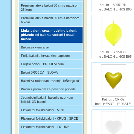
Kat. br. : B095101L
Premium lateks baloni 30 cm s natpisom
Ime : BALON LINKS B95
25 kom
RED
Premium lateks baloni 30 cm s natpisom
6 kom
Links baloni, srca, modeling baloni,
girlande od balona, vodeni i ostali
baloni
Baloni za vjenčanje
Kat. br. : B095006L
Folija baloni s hrvatskim natpisom
Ime : BALON LINKS B95
YELLOW
Folijski baloni - BROJEVI slim
Baloni BROJEVI I SLOVA
Baloni za rođendan, rođenje, krštenje itd.
Baloni s porukom za posebne prigode
Jednobojni baloni i baloni s uzorkom
Kat. br. : CR-02
folijski i 3D baloni
Ime : HEART 11" PASTEL
YELLOW GE-IT
Flexmetal folijski baloni - MINI
Flexmetal folijski baloni - KRUG , SRCE
Flexmetal folijski baloni - FIGURE