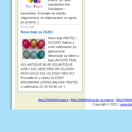
standardno fine
čokoladne i
karamelne. Grickajte na vlastitu
odgovornost, ne odgovaramo za ugrize
po prstima .)
19.02.2026
Nove boje za 2026.!
Nove boje PASTEL i
GLOSSY balona u
svim veličinama! Za
glamurozne
dekoracije sa stilom u
boji LAGOON TEAL
413, ANTIQUE BLUE 415,ANTIQUE
GREY 416, DEEP RED 497,GLOSSY
RICH GOLD 616 i GLOSSY RED 617.
Pronađite ih u rubrici GLOSSY
KROMIRANI LATEKS BALONI i PASTEL
u veličinama 12-33-43-60 cm :)
BALONMANIA baloni
|
BALONMANIA tisak na balone
|
BALONMANI
Copyright © 2021 |
www.dom