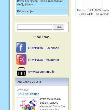
Baloni koji pjevaju - baloni rođendanski,
dječji, ljubavni...
Kat. br. : HRT12005 Hearts
Baloni za djecu
12 inch WHITE 50 komada
Ime :
PRATI NAS
DOMINION - Facebook
DOMINION - Instagram
www.balonmania.hr
19.03.2026
Tuti Fruti kokice
Potražite u našim
dućanima nove
slasne tuti fruti voćne
kokice, uz naše