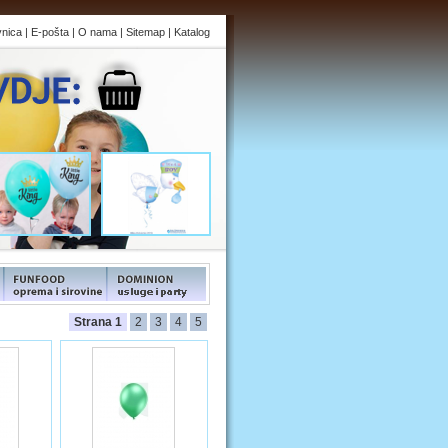
vnica
|
E-pošta
|
O nama
|
Sitemap
|
Katalog
s
FUNFOOD products
FUNFOOD products
Strana 1
2
3
4
5