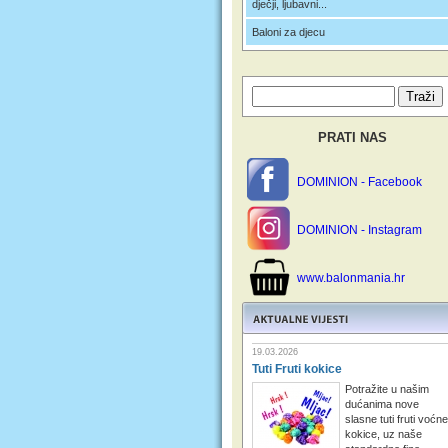
dječji, ljubavni...
Baloni za djecu
PRATI NAS
DOMINION - Facebook
DOMINION - Instagram
www.balonmania.hr
19.03.2026
Tuti Fruti kokice
Potražite u našim
dućanima nove
slasne tuti fruti voćne
kokice, uz naše