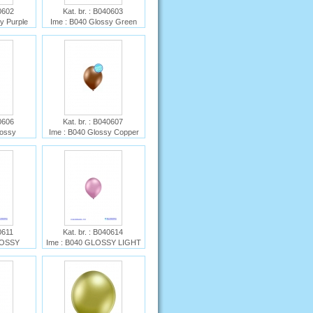
40602
Kat. br. : B040603
y Purple
Ime : B040 Glossy Green
40606
Kat. br. : B040607
lossy
Ime : B040 Glossy Copper
d
40611
Kat. br. : B040614
LOSSY
Ime : B040 GLOSSY LIGHT
D
PINK