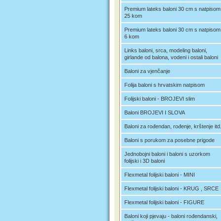
Premium lateks baloni 30 cm s natpisom
25 kom
Premium lateks baloni 30 cm s natpisom
6 kom
Links baloni, srca, modeling baloni,
girlande od balona, vodeni i ostali baloni
Baloni za vjenčanje
Folija baloni s hrvatskim natpisom
Folijski baloni - BROJEVI slim
Baloni BROJEVI I SLOVA
Baloni za rođendan, rođenje, krštenje itd
Baloni s porukom za posebne prigode
Jednobojni baloni i baloni s uzorkom
folijski i 3D baloni
Flexmetal folijski baloni - MINI
Flexmetal folijski baloni - KRUG , SRCE
Flexmetal folijski baloni - FIGURE
Baloni koji pjevaju - baloni rođendanski,