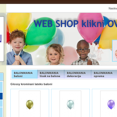
Naslo
FUNFOOD products
FUNFOOD products
FUNFOOD products
FUNFOOD product
Glossy kromirani lateks baloni