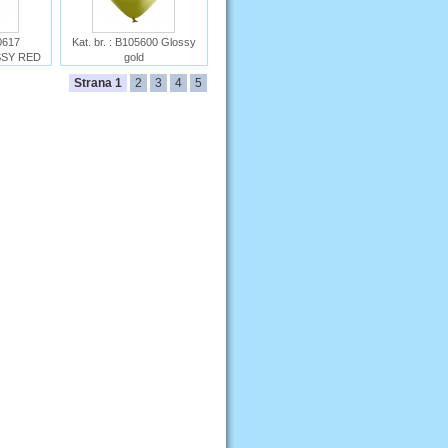
40617
Kat. br. : B105600 Glossy
SSY RED
gold
Ime : B105 Glossy Gold
Strana 1
2
3
4
5