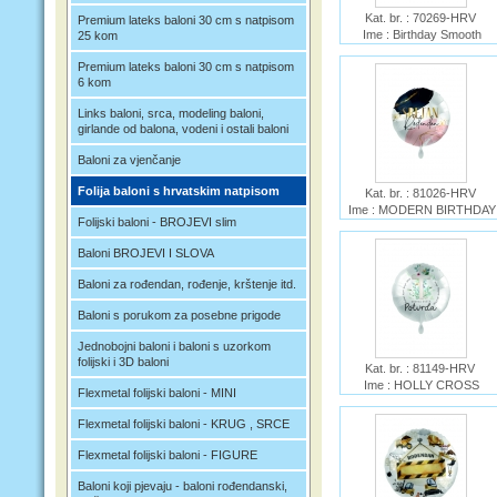
Kat. br. : 70269-HRV
Premium lateks baloni 30 cm s natpisom
Ime : Birthday Smooth
25 kom
Watercolor PREMIOLOON
Premium lateks baloni 30 cm s natpisom
6 kom
Links baloni, srca, modeling baloni,
girlande od balona, vodeni i ostali baloni
Baloni za vjenčanje
Folija baloni s hrvatskim natpisom
Kat. br. : 81026-HRV
Ime : MODERN BIRTHDAY
Folijski baloni - BROJEVI slim
VIBES PREMIOLOON
Baloni BROJEVI I SLOVA
Baloni za rođendan, rođenje, krštenje itd.
Baloni s porukom za posebne prigode
Jednobojni baloni i baloni s uzorkom
folijski i 3D baloni
Kat. br. : 81149-HRV
Ime : HOLLY CROSS
Flexmetal folijski baloni - MINI
PREMIOLOON
Flexmetal folijski baloni - KRUG , SRCE
Flexmetal folijski baloni - FIGURE
Baloni koji pjevaju - baloni rođendanski,