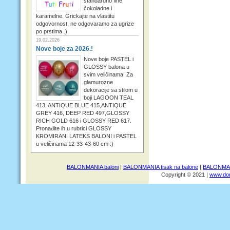
standardno fine
čokoladne i
karamelne. Grickajte na vlastitu
odgovornost, ne odgovaramo za ugrize
po prstima .)
19.02.2026
Nove boje za 2026.!
Nove boje PASTEL i
GLOSSY balona u
svim veličinama! Za
glamurozne
dekoracije sa stilom u
boji LAGOON TEAL
413, ANTIQUE BLUE 415,ANTIQUE
GREY 416, DEEP RED 497,GLOSSY
RICH GOLD 616 i GLOSSY RED 617.
Pronađite ih u rubrici GLOSSY
KROMIRANI LATEKS BALONI i PASTEL
u veličinama 12-33-43-60 cm :)
BALONMANIA baloni
|
BALONMANIA tisak na balone
|
BALONMANI
Copyright © 2021 |
www.dom