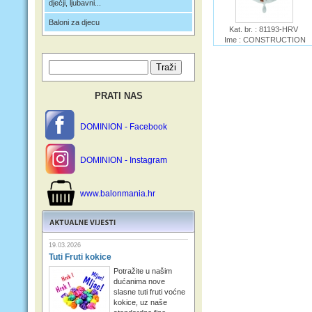
dječji, ljubavni...
Baloni za djecu
Kat. br. : 81193-HRV
Ime : CONSTRUCTION
CREW Personalize It
Premioloon HRV
PRATI NAS
DOMINION - Facebook
DOMINION - Instagram
www.balonmania.hr
19.03.2026
Tuti Fruti kokice
Potražite u našim
dućanima nove
slasne tuti fruti voćne
kokice, uz naše