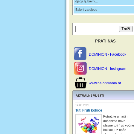
dječji, ljubavni...
Baloni za djecu
PRATI NAS
DOMINION - Facebook
DOMINION - Instagram
www.balonmania.hr
19.03.2026
Tuti Fruti kokice
Potražite u našim
dućanima nove
slasne tuti fruti voćne
kokice, uz naše