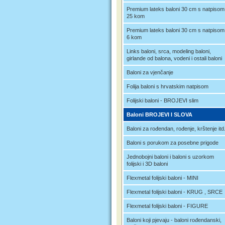
Premium lateks baloni 30 cm s natpisom
25 kom
Premium lateks baloni 30 cm s natpisom
6 kom
Links baloni, srca, modeling baloni,
girlande od balona, vodeni i ostali baloni
Baloni za vjenčanje
Folija baloni s hrvatskim natpisom
Folijski baloni - BROJEVI slim
Baloni BROJEVI I SLOVA
Baloni za rođendan, rođenje, krštenje itd
Baloni s porukom za posebne prigode
Jednobojni baloni i baloni s uzorkom
folijski i 3D baloni
Flexmetal folijski baloni - MINI
Flexmetal folijski baloni - KRUG , SRCE
Flexmetal folijski baloni - FIGURE
Baloni koji pjevaju - baloni rođendanski,