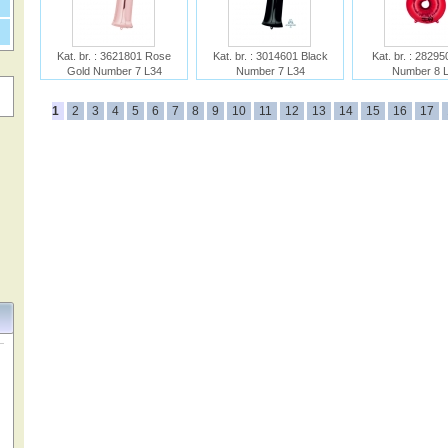
Kat. br. : 3621801 Rose
Kat. br. : 3014601 Black
Kat. br. : 2829
Gold Number 7 L34
Number 7 L34
Number 8 
Ime :
Ime :
Ime :
1
2
3
4
5
6
7
8
9
10
11
12
13
14
15
16
17