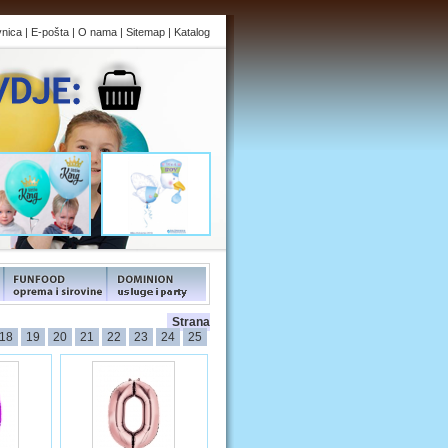
vnica
|
E-pošta
|
O nama
|
Sitemap
|
Katalog
s
FUNFOOD products
FUNFOOD products
Strana
18
19
20
21
22
23
24
25