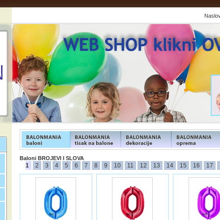
Naslo
FUNFOOD products
FUNFOOD products
FUNFOOD products
FUNFOOD product
Baloni BROJEVI I SLOVA
1
2
3
4
5
6
7
8
9
10
11
12
13
14
15
16
17