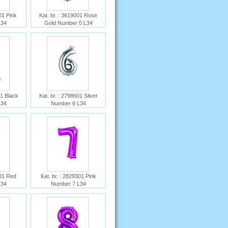
01 Pink
Kat. br. : 3619001 Rose
L34
Gold Number 0 L34
er 0 L34
Ime : Rose Gold Number 0
L34
01 Black
Kat. br. : 2798601 Silver
L34
Number 6 L34
Ime :
201 Red
Kat. br. : 2829301 Pink
L34
Number 7 L34
Ime :