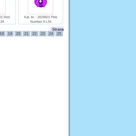
501 Red
Kat. br. : 2829601 Pink
L34
Number 8 L34
Ime :
Strana
18
19
20
21
22
23
24
25