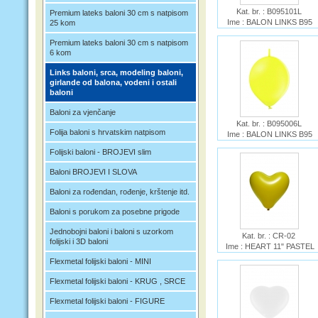
Kat. br. : B095101L
Premium lateks baloni 30 cm s natpisom
Ime : BALON LINKS B95
25 kom
RED
Premium lateks baloni 30 cm s natpisom
6 kom
Links baloni, srca, modeling baloni,
girlande od balona, vodeni i ostali
baloni
Baloni za vjenčanje
Kat. br. : B095006L
Folija baloni s hrvatskim natpisom
Ime : BALON LINKS B95
YELLOW
Folijski baloni - BROJEVI slim
Baloni BROJEVI I SLOVA
Baloni za rođendan, rođenje, krštenje itd.
Baloni s porukom za posebne prigode
Jednobojni baloni i baloni s uzorkom
Kat. br. : CR-02
folijski i 3D baloni
Ime : HEART 11" PASTEL
YELLOW GE-IT
Flexmetal folijski baloni - MINI
Flexmetal folijski baloni - KRUG , SRCE
Flexmetal folijski baloni - FIGURE