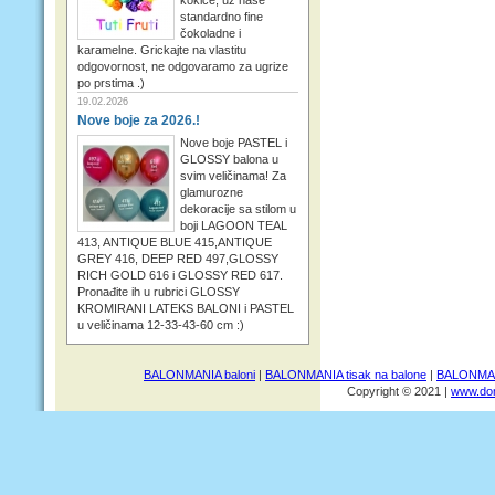
standardno fine
čokoladne i
karamelne. Grickajte na vlastitu
odgovornost, ne odgovaramo za ugrize
po prstima .)
19.02.2026
Nove boje za 2026.!
Nove boje PASTEL i
GLOSSY balona u
svim veličinama! Za
glamurozne
dekoracije sa stilom u
boji LAGOON TEAL
413, ANTIQUE BLUE 415,ANTIQUE
GREY 416, DEEP RED 497,GLOSSY
RICH GOLD 616 i GLOSSY RED 617.
Pronađite ih u rubrici GLOSSY
KROMIRANI LATEKS BALONI i PASTEL
u veličinama 12-33-43-60 cm :)
BALONMANIA baloni
|
BALONMANIA tisak na balone
|
BALONMANI
Copyright © 2021 |
www.dom