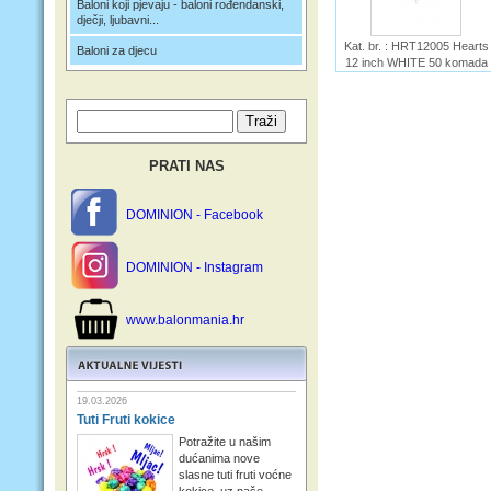
Baloni koji pjevaju - baloni rođendanski,
dječji, ljubavni...
Kat. br. : HRT12005 Hearts
Baloni za djecu
12 inch WHITE 50 komada
Ime :
PRATI NAS
DOMINION - Facebook
DOMINION - Instagram
www.balonmania.hr
19.03.2026
Tuti Fruti kokice
Potražite u našim
dućanima nove
slasne tuti fruti voćne
kokice, uz naše