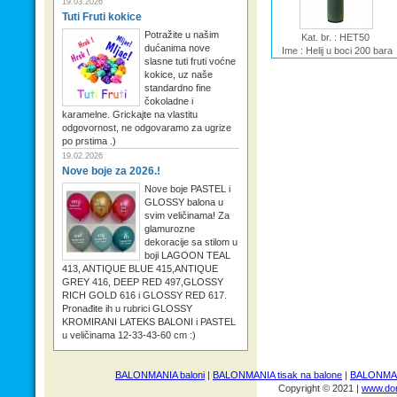
19.03.2026
Tuti Fruti kokice
Potražite u našim
Kat. br. : HET50
dućanima nove
Ime : Helij u boci 200 bara
slasne tuti fruti voćne
kokice, uz naše
standardno fine
čokoladne i
karamelne. Grickajte na vlastitu
odgovornost, ne odgovaramo za ugrize
po prstima .)
19.02.2026
Nove boje za 2026.!
Nove boje PASTEL i
GLOSSY balona u
svim veličinama! Za
glamurozne
dekoracije sa stilom u
boji LAGOON TEAL
413, ANTIQUE BLUE 415,ANTIQUE
GREY 416, DEEP RED 497,GLOSSY
RICH GOLD 616 i GLOSSY RED 617.
Pronađite ih u rubrici GLOSSY
KROMIRANI LATEKS BALONI i PASTEL
u veličinama 12-33-43-60 cm :)
BALONMANIA baloni
|
BALONMANIA tisak na balone
|
BALONMANI
Copyright © 2021 |
www.dom