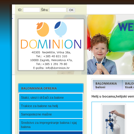
ID:
Šifra:
FUNFOOD products
FUNFOO
Helij u bocama,helijski venti
Stalci, utezi i držači za balone
Trakice za balone na helij
Samopotezne mašne
Sredstvo za impregniranje balona i sjaj
balona