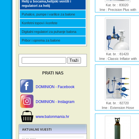
Helij u bocama,helijski ventili i
Kat. br. : 83020
regulatori za helij
Ime : Precision Plus with
Puhalice, pumpe i varilice za balone
Soft Touch Push Valve
Konfetni topovi i konfete
Digitalni regulatori za puhanje balona
Pribor i oprema za balone
Kat. br. : 81420
Ime : Classic Inflator with
Gauge Tilt Valve
PRATI NAS
DOMINION - Facebook
DOMINION - Instagram
Kat. br. : 82720
Ime : Extension Hose
Inflator
www.balonmania.hr