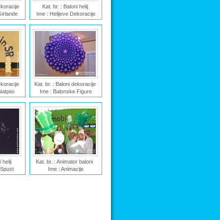
dekoracije
Kat. br. : Baloni helij
Girlande
Ime : Helijeve Dekoracije
dekoracije
Kat. br. : Baloni dekoracije
Natpisi
Ime : Balonske Figure
i helij
Kat. br. : Animator baloni
 Spust
Ime : Animacije