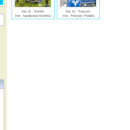
Kat. br. : Konfeti
Kat. br. : Popcorn
Ime : Ispaljivanje Konfeta i
Ime : Pečenje i Podjela
Eksplozije
Popcorna i Šećerne Pjene