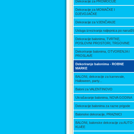
Dekoracije za PROMOCIJE
Dekoracije za MOMAČKE I
DJEVOJAČKE
Dekoracije za VJENČANJE
Usluga izrezivanja naljepnica po narudžb
Dekoracije balonima, TVRTKE,
POSLOVNI PROSTORI, TRGOVINE
Dekoriranje balonima, OTVORENJA I
PROSLAVE
Dekoriranje balonima - ROBNE
MARKE
BALONI, dekoracije za karnevale,
Halloween, party...
Baloni za VALENTINOVO
Ukrašavanje balonima, NOVA GODINA
Dekoracije balonima za razne prigode
Balonske dekoracije, PRAZNICI
BALONI, balonske dekoracije za AUTO-
KUÆE