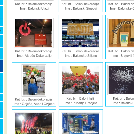
Kat. br. : Baloni dekoracije
Kat. br. : Baloni dekoracije
Kat. br. : Baloni 
Ime : Balonski Ulazi
Ime : Balonski Stupovi
Ime : Balonske 
i
Kat. br. : Baloni dekoracije
Kat. br. : Baloni dekoracije
Kat. br. : Baloni 
Ime : Viseće Dekoracije
Ime : Balonske Stijene
Ime : Brojevi i 
Kat. br. : Baloni helij
Kat. br. : Balon
Kat. br. : Baloni dekoracije
Ime : Puhanje i Podjela
Ime : Balonski
Ime : Odjeća, Vaze i Cvijeće
balona