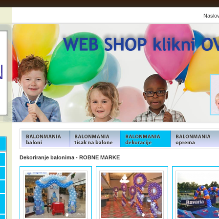
Naslo
FUNFOOD products
FUNFOOD products
FUNFOOD products
FUNFOOD product
Dekoriranje balonima - ROBNE MARKE