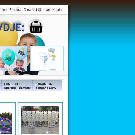
vnica
|
E-pošta
|
O nama
|
Sitemap
|
Katalog
s
FUNFOOD products
FUNFOOD products