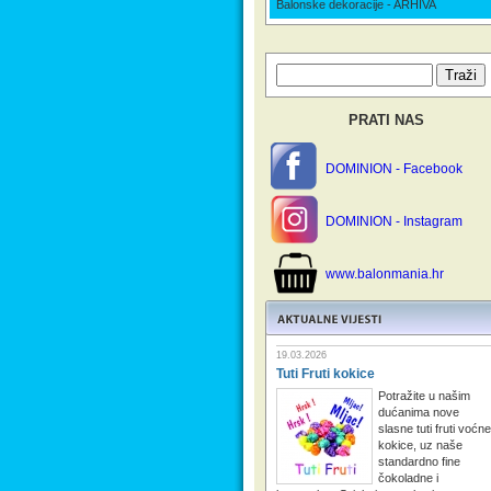
Balonske dekoracije - ARHIVA
PRATI NAS
DOMINION - Facebook
DOMINION - Instagram
www.balonmania.hr
19.03.2026
Tuti Fruti kokice
Potražite u našim
dućanima nove
slasne tuti fruti voćne
kokice, uz naše
standardno fine
čokoladne i