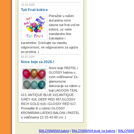
19.03.2026
Tuti Fruti kokice
Potražite u našim
dućanima nove
slasne tuti fruti voćne
kokice, uz naše
standardno fine
čokoladne i
karamelne. Grickajte na vlastitu
odgovornost, ne odgovaramo za ugrize
po prstima .)
19.02.2026
Nove boje za 2026.!
Nove boje PASTEL i
GLOSSY balona u
svim veličinama! Za
glamurozne
dekoracije sa stilom u
boji LAGOON TEAL
413, ANTIQUE BLUE 415,ANTIQUE
GREY 416, DEEP RED 497,GLOSSY
RICH GOLD 616 i GLOSSY RED 617.
Pronađite ih u rubrici GLOSSY
KROMIRANI LATEKS BALONI i PASTEL
u veličinama 12-33-43-60 cm :)
BALONMANIA baloni
|
BALONMANIA tisak na balone
|
BALONMANI