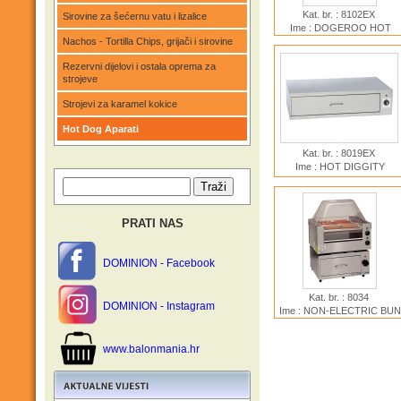
Kat. br. : 8102EX
Sirovine za šećernu vatu i lizalice
Ime : DOGEROO HOT
Nachos - Tortilla Chips, grijači i sirovine
DOG COOKER
Rezervni dijelovi i ostala oprema za
strojeve
Strojevi za karamel kokice
Hot Dog Aparati
Kat. br. : 8019EX
Ime : HOT DIGGITY
WARMER
PRATI NAS
DOMINION - Facebook
Kat. br. : 8034
DOMINION - Instagram
Ime : NON-ELECTRIC BUN
CABINET, SMALL
www.balonmania.hr