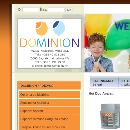
ID:
Šifra:
FUNFOOD products
FUNFOO
Hot Dog Aparati
Oprema za Multikina
Sirovine za Multikina
Popcorn Aparati
Popcorn sirovine i kutije za kokice
Strojevi i kolica za šećernu vatu