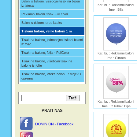
Baloni s tiskom, višebojni tisak na balon
Kat. br. : Reklamni baloni
iz latexa
Ime : Billa
Reklamni baloni, tisak-Full color
Baloni s tiskom, srce lateks
Tiskani baloni, veliki baloni 1 m
Tisak na balone, jednobojno tiskani baloni
iz folije
Tisak na balone, folija - FullColor
Kat. br. : Reklamni baloni
Ime : Citroen
Tisak na balone, višebojni tisak na
balone iz folije
Tisak na balone, lateks baloni - Strojevi i
oprema
Kat. br. : Reklamni baloni
Ime : Iz ljubavi Bipa
PRATI NAS
DOMINION - Facebook