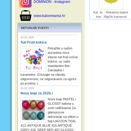
DOMINION - Instagram
Kat. br. : Reklamni baloni
www.balonmania.hr
Ime : Riječki karneval
19.03.2026
Tuti Fruti kokice
Potražite u našim
dućanima nove
slasne tuti fruti voćne
kokice, uz naše
standardno fine
čokoladne i
karamelne. Grickajte na vlastitu
odgovornost, ne odgovaramo za ugrize
po prstima .)
19.02.2026
Nove boje za 2026.!
Nove boje PASTEL i
GLOSSY balona u
svim veličinama! Za
glamurozne
dekoracije sa stilom u
boji LAGOON TEAL
413, ANTIQUE BLUE 415,ANTIQUE
GREY 416, DEEP RED 497,GLOSSY