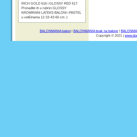
RICH GOLD 616 i GLOSSY RED 617.
Pronađite ih u rubrici GLOSSY
KROMIRANI LATEKS BALONI i PASTEL
u veličinama 12-33-43-60 cm :)
BALONMANIA baloni
|
BALONMANIA tisak na balone
|
BALONMANI
Copyright © 2021 |
www.dom