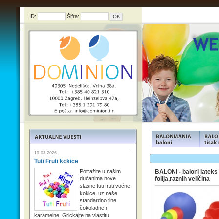
ID:
Šifra:
FUNFOOD products
FUNFOO
19.03.2026
Tuti Fruti kokice
Potražite u našim
BALONI - baloni lateks 
dućanima nove
folija,raznih veličina
slasne tuti fruti voćne
kokice, uz naše
standardno fine
čokoladne i
karamelne. Grickajte na vlastitu