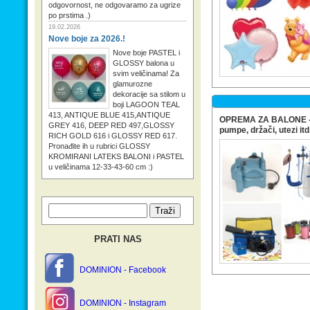
odgovornost, ne odgovaramo za ugrize
po prstima .)
19.02.2026
Nove boje za 2026.!
Nove boje PASTEL i
GLOSSY balona u
svim veličinama! Za
glamurozne
dekoracije sa stilom u
boji LAGOON TEAL
413, ANTIQUE BLUE 415,ANTIQUE
OPREMA ZA BALONE - h
GREY 416, DEEP RED 497,GLOSSY
pumpe, držači, utezi itd
RICH GOLD 616 i GLOSSY RED 617.
Pronađite ih u rubrici GLOSSY
KROMIRANI LATEKS BALONI i PASTEL
u veličinama 12-33-43-60 cm :)
PRATI NAS
DOMINION - Facebook
DOMINION - Instagram